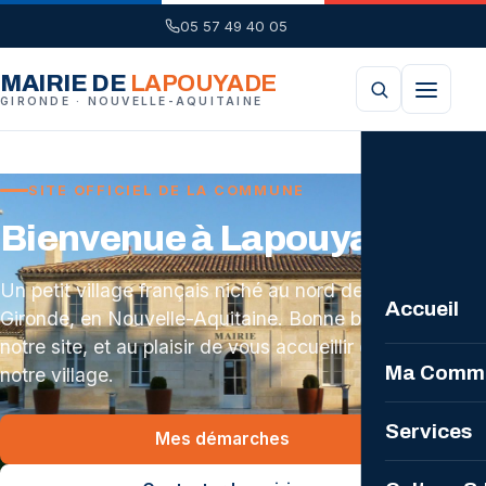
05 57 49 40 05
MAIRIE DE
LAPOUYADE
GIRONDE · NOUVELLE-AQUITAINE
SITE OFFICIEL DE LA COMMUNE
Bienvenue à Lapouyade
Un petit village français niché au nord de la
Accueil
Gironde, en Nouvelle-Aquitaine. Bonne balade sur
notre site, et au plaisir de vous accueillir dans
Ma Comm
notre village.
La Comm
Services
Mes démarches
Plan loca
Mairie