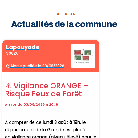
À LA UNE
Vélo · Cl
Actualités de la commune
Sport & 
Billard