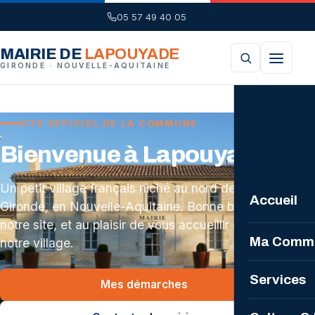
05 57 49 40 05
MAIRIE DE
LAPOUYADE
GIRONDE · NOUVELLE-AQUITAINE
SITE OFFICIEL DE LA COMMUNE
Bienvenue à Lapouyade
Un petit village français niché au nord de la
Accueil
Gironde, en Nouvelle-Aquitaine. Bonne balade sur
notre site, et au plaisir de vous accueillir dans
Ma Comm
notre village.
La Comm
Services
Mes démarches
Plan loca
Mairie