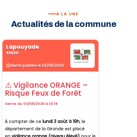
À LA UNE
Vélo · Cl
Actualités de la commune
Sport & 
Billard