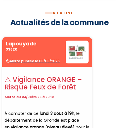
À LA UNE
Vélo · Cl
Actualités de la commune
Sport & 
Billard