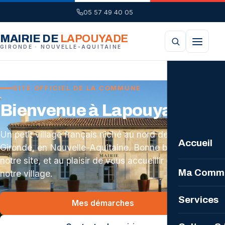
05 57 49 40 05
MAIRIE DE
LAPOUYADE
GIRONDE · NOUVELLE-AQUITAINE
SITE OFFICIEL DE LA COMMUNE
Bienvenue à Lapouyade
Un petit village français niché au nord de la
Accueil
Gironde, en Nouvelle-Aquitaine. Bonne balade sur
notre site, et au plaisir de vous accueillir dans
Ma Comm
notre village.
La Comm
Services
Mes démarches
Plan loca
Mairie