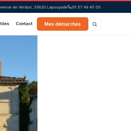
Avenue de Verdun, 33620 Lapouyade
05 57 49 40 05
tiles
Contact
Mes démarches