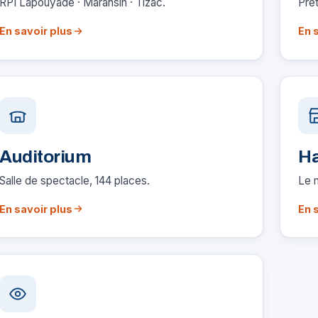
RPI Lapouyade · Maransin · Tizac.
Prêt
En savoir plus
En 
Auditorium
Ha
Salle de spectacle, 144 places.
Le 
En savoir plus
En 