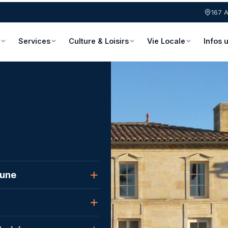
167 
Services
Culture & Loisirs
Vie Locale
Infos u
pouyade
une
une
 la Gironde, en
l d'urbanisme
 site, et au plaisir