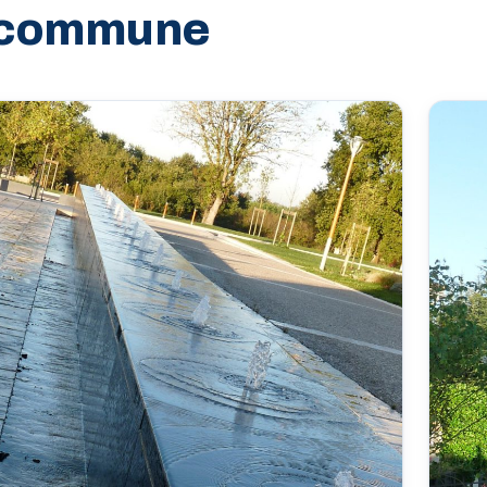
a commune
ub Cycliste Lapouyadais
renforcement · ASEV