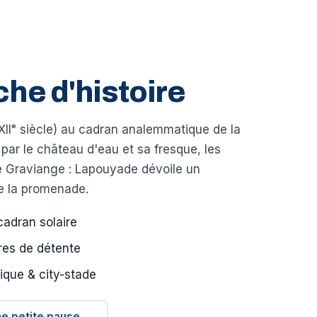
che d'histoire
XIIᵉ siècle) au cadran analemmatique de la
 par le château d'eau et sa fresque, les
de Graviange : Lapouyade dévoile un
de la promenade.
cadran solaire
res de détente
ique & city-stade
e petite pause…