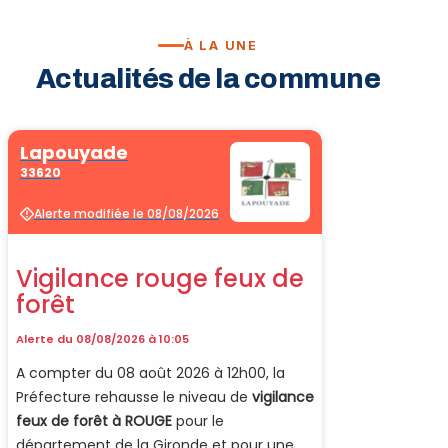
À LA UNE
Vélo · Cl
Actualités de la commune
Sport & 
Billard