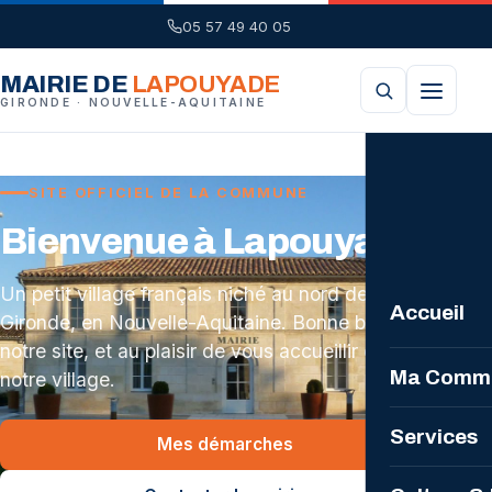
05 57 49 40 05
MAIRIE DE
LAPOUYADE
GIRONDE · NOUVELLE-AQUITAINE
SITE OFFICIEL DE LA COMMUNE
Bienvenue à Lapouyade
Un petit village français niché au nord de la
Accueil
Gironde, en Nouvelle-Aquitaine. Bonne balade sur
notre site, et au plaisir de vous accueillir dans
Ma Comm
notre village.
La Comm
Services
Mes démarches
Plan loca
Mairie