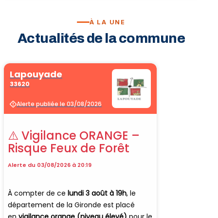
À LA UNE
Vélo · Cl
Actualités de la commune
Sport & 
Billard