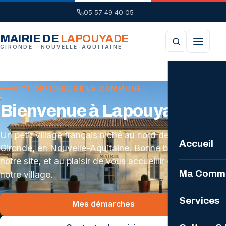
05 57 49 40 05
MAIRIE DE
LAPOUYADE
GIRONDE · NOUVELLE-AQUITAINE
SITE OFFICIEL DE LA COMMUNE
Bienvenue à Lapouyade
Un petit village français niché au nord de la
Accueil
Gironde, en Nouvelle-Aquitaine. Bonne balade sur
notre site, et au plaisir de vous accueillir dans
Ma Comm
notre village.
La Comm
Services
Mes démarches
Plan loca
Mairie